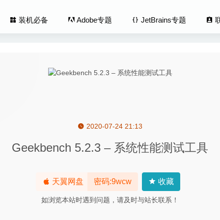
装机必备
Adobe专题
JetBrains专题
2020-07-24 21:13
Data Recovery Profesional 7.7 – 数据恢复工具
2020-07-14
Geekbench 5.2.3 – 系统性能测试工具
t 4.3.7 for Mac- 优秀的博客写作软件
2020-03-15
hotos 1.8.3 – 专业的照片管理工具
2020-05-30
t Developer 5.5.0 – 非常专业的RAW转换工具
2026-06-11
天翼网盘
密码:9wcw
收藏
X Developer Studio Pro 11.0.18.0 – 方便直观的RAW照片处理工
如浏览本站时遇到问题，请及时与站长联系！