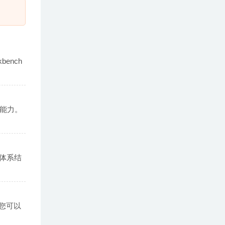
ench
的能力。
器体系结
您可以