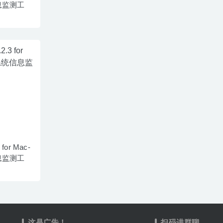
息监测工
 for Mac-
息监测工
这是广告！
扫码进群聊