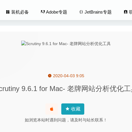
装机必备
Adobe专题
JetBrains专题
2020-04-03 9:05
ffle Pro 7.14.1 for Mac中文版-强大的图示/图表/流程图绘制工具
2
crutiny 9.6.1 for Mac- 老牌网站分析优化
 0.9.9.35 中文版-非常简洁的markdown编辑器
2020-08-29
okk 4.1.7 – 优秀的文件快速搜索工具
2020-05-11
be 1.5.0 中文版-非常好用的高颜值Youtube视频下载器
2020-07-05
收藏
gy 1.2.4 for Mac破解版–Messages短信与iChat聊天记录查看器
20
如浏览本站时遇到问题，请及时与站长联系！