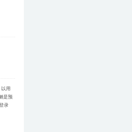
。以用
右侧是预
登录