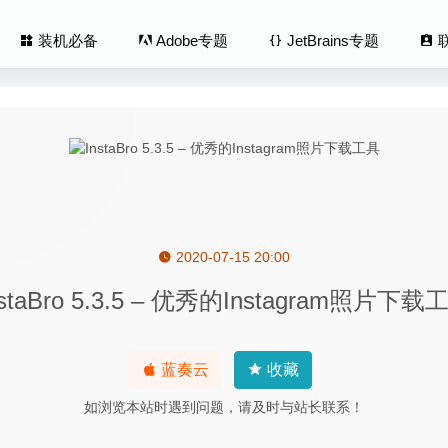
装机必备
Adobe专题
JetBrains专题
2020-07-15 20:00
istant 3.5 – macOS文件管理器
2022-06-25
nstaBro 5.3.5 – 优秀的Instagram照片下载
 4.2.4 – 最美的RSS订阅器新闻阅读器
2020-05-14
ft Video Downloader Converter 3.22.7.7483 – 专业的视频下
蓝奏云
收藏
hotocut Pro 2.7.5 – 专业超级图片抠图工具
2020-04-25
如浏览本站时遇到问题，请及时与站长联系！
1.2.2.1 免费版-最全且免费的高清电视直播软件
2020-07-13