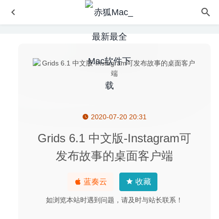
2020-07-20 20:31
Yep 4.0.5 – 优秀的文档管理工具
2023-04-18
Tabby 1.0.226 中文版 – 支持SSH的可定制Mac终端模拟器
Grids 6.1 中文版-Instagram可
2025-08-18
发布故事的桌面客户端
Gemini 2.6.6 中文版-高效的重复文件查找工具
2020-08-04
Renamer 6.0.4 for Mac中文版-文件批量重命名工具
2020-
蓝奏云
收藏
02-23
如浏览本站时遇到问题，请及时与站长联系！
三国志(Three Kingdoms HEROES) 1.3.2 中文版-史诗级三
国策略战争角色扮演游戏
2025-07-16