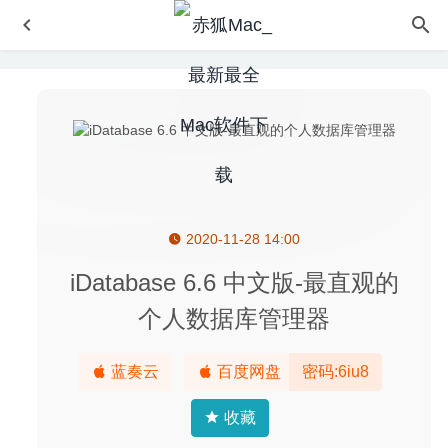
2020-11-28 14:00
Dropshare 5.6.2 – 轻量简单的文件共享软件
2020-05-23
Capture One 20 Pro 13.1.0.133 Beta 1 中文版-专业级raw
iDatabase 6.6 中文版-最直观的
图像处理软件
2020-04-24
个人数据库管理器
PopDo 2022.1.45 – macOS 菜单栏任务列表管理
2022-08-
24
蓝奏云
百度网盘
密码:6iu8
Boxy SVG 3.37.0 – 专业的SVG图像矢量编辑器
2020-04-29
IconKit 10.1.2 中文版 – 优秀的图标设计神器
2021-09-05
收藏