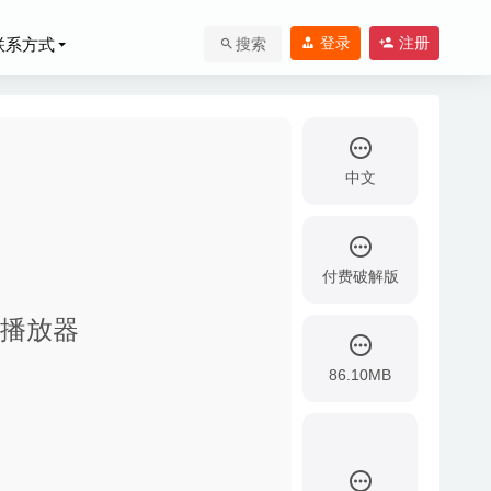
登录
注册
联系方式
搜索
中文
付费破解版
视频播放器
86.10MB
后期混音稳定版