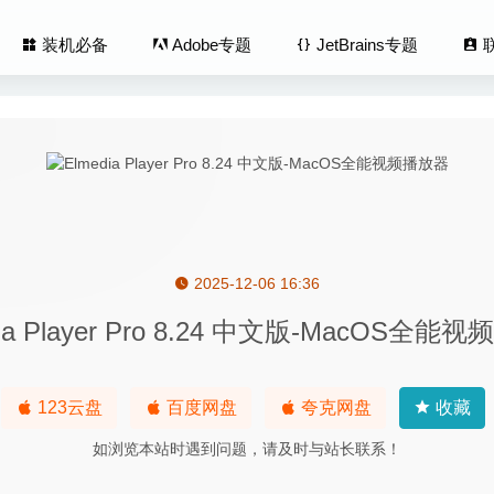
装机必备
Adobe专题
JetBrains专题
2025-12-06 16:36
.4.0 中文版 – 简单易用的macOS防火墙软件
2021-10-17
dia Player Pro 8.24 中文版-MacOS全能
Age Pro 5.0.4 – 有意思的视频人脸拼接软件
2020-07-11
humbnails Maker 3.3.1 – 视频缩略图制作工具
2020-05-28
ner Spotify 2.5.2 中文版 – 优秀的Spotify音频转换器
2022-09-02
123云盘
百度网盘
夸克网盘
收藏
er Total Bundle 肥波 2025.02.06 – 新版全套VST插件效果器
如浏览本站时遇到问题，请及时与站长联系！