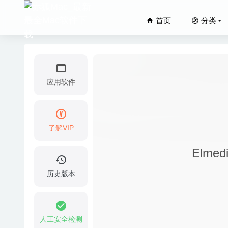
首页
分类
应用软件
了解VIP
LuLu 2
Elme
Morph 
Movie T
历史版本
NoteBur
FabFilt
2025-03-03
人工安全检测