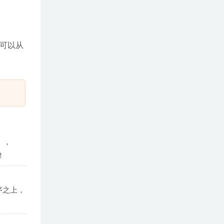
还可以从
），
！
序之上，