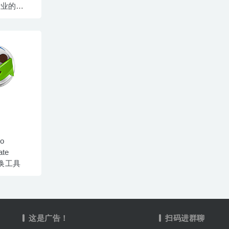
– 专业的视
具
eo
ate
频转换工具
这是广告！
扫码进群聊