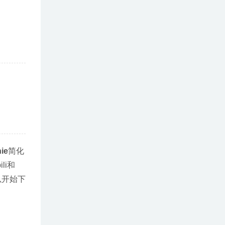
ie
简化
li和
以开始下