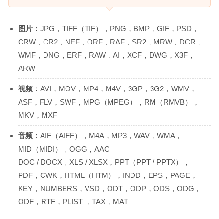
图片：
JPG，TIFF（TIF），PNG，BMP，GIF，PSD，
CRW，CR2，NEF，ORF，RAF，SR2，MRW，DCR，
WMF，DNG，ERF，RAW，AI，XCF，DWG，X3F，
ARW
视频：
AVI，MOV，MP4，M4V，3GP，3G2，WMV，
ASF，FLV，SWF，MPG（MPEG），RM（RMVB），
MKV，MXF
音频：
AIF（AIFF），M4A，MP3，WAV，WMA，
MID（MIDI），OGG，AAC
DOC / DOCX，XLS / XLSX，PPT（PPT / PPTX），
PDF，CWK，HTML（HTM），INDD，EPS，PAGE，
KEY，NUMBERS，VSD，ODT，ODP，ODS，ODG，
ODF，RTF，PLIST ，TAX，MAT