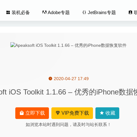
装机必备
Adobe专题
JetBrains专题
2020-04-27 17:49
o Downloader 4.12.1 中文版-YouTube、Vimeo视频下载工具
2020
oft iOS Toolkit 1.1.66 – 优秀的iPhon
fects 20.4.1.18862 中文版-优秀的照片滤镜/LUT/纹理处理工具
2026
ata File Eraser Professional 3.9 – 系统垃圾数据清除助手
2022-03
 3.7.2218.4 中文版 – 独特的浏览器
2021-03-17
立即下载
VIP免费下载
收藏
ma AfterCodecs 1.9.3 – 优秀的AE视频渲染编码插件
2020-05-27
如浏览本站时遇到问题，请及时与站长联系！