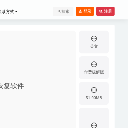
登录
注册
联系方式
搜索
英文
付费破解版
-04-22
e数据恢复软件
-06-25
-19
51.90MB