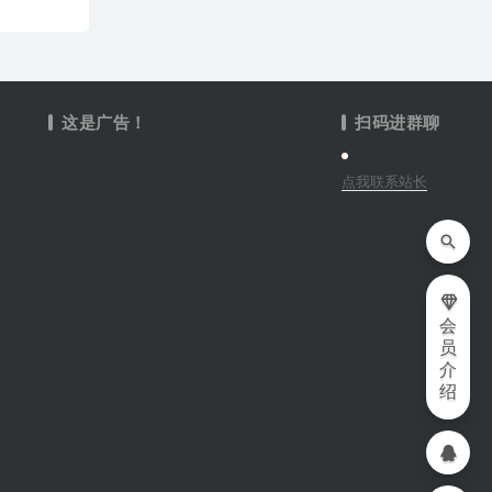
这是广告！
扫码进群聊
点我联系站长
会
员
介
绍