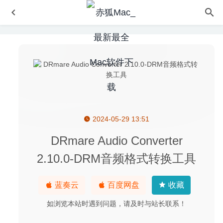
2024-05-29 13:51
Screen Snapshot 5.4.0 – 高效便捷的屏幕截图工具
2021-
09-27
DRmare Audio Converter
CCleaner Professional Edition for Mac 1.18.28 – 超级强大
2.10.0-DRM音频格式转换工具
的系统清理优化软件
2020-09-25
三国志汉末霸业 1.0.0.3412 中文版-正统三国回合制的SLG
蓝奏云
百度网盘
收藏
游戏
2023-03-17
Typora 0.9.9.34.1 中文版-非常简洁的markdown编辑器
如浏览本站时遇到问题，请及时与站长联系！
2020-07-13