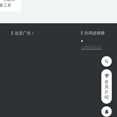
换工具
这是广告！
扫码进群聊
点我联系站长
会
员
介
绍