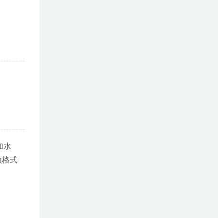
加水
频格式