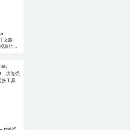
er
0 中文版-
D视频转换
y
.0 – 功能强