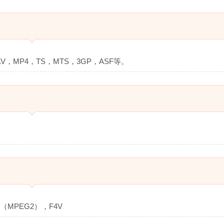
V，MP4，TS，MTS，3GP，ASF等。
（MPEG2），F4V