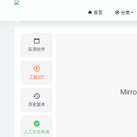
首页
分类
应用软件
了解VIP
酒馆大师(T
Mir
iExplor
AweClea
历史版本
SketchU
Mark Te
人工安全检测