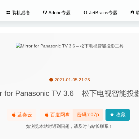
装机必备
Adobe专题
JetBrains专题
2021-01-05 21:25
avern Master) 2.0.2 中文版 – 酒馆沙盒经营模拟游戏
2024-03-01
ror for Panasonic TV 3.6 – 松下电视智能
er 4.4.0 – 优秀的IOS设备管理工具
2020-09-19
ner Professional 4.5 – 多功能Mac系统清理工具
2020-07-20
p Pro 2020.0 20.0.362 for Mac 中文版-草图大师专业3D建模软件
蓝奏云
百度网盘
密码:q07p
收藏
xt 0.16.0 for Mac-最好的Markdown编辑器
2020-03-28
如浏览本站时遇到问题，请及时与站长联系！