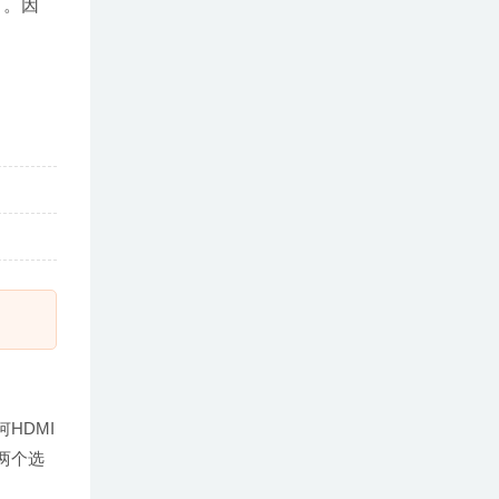
）。因
HDMI
两个选