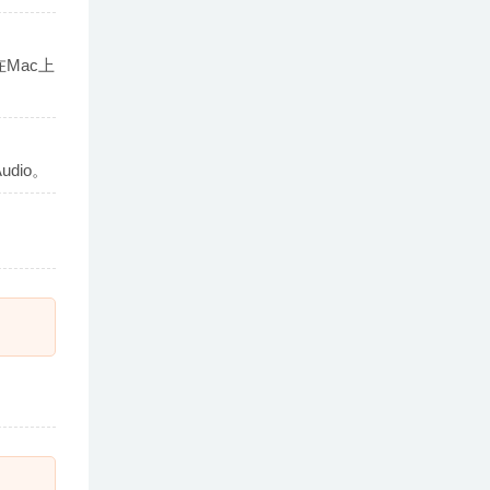
Mac上
dio。