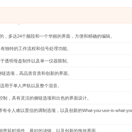
混音和制作目的，多达24个频段和一个华丽的界面，方便和精确的编辑。
态插件，具有独特的工作流程和信号处理功能。
制器，适用于透明母盘制作以及单一仪器限制。
种路由和侧链选项，高品质音质和创新的界面。
件，完美适用于单人声轨以及整个混音。
于混音和主控制，具有灵活的侧链选项和出色的界面设计。
，带有令人难以置信的调制选项，以及创新的What-you-use-is-what-you
的创新立体声磁带延时插件，最好的滤镜，以及创新的拖放界面。