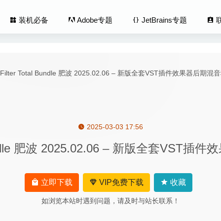
装机必备
Adobe专题
JetBrains专题
2025-03-03 17:56
 Todo Backup 3.7 – 非常强大的Mac电脑数据备份软件
2022-12-30
l Bundle 肥波 2025.02.06 – 新版全套
nk 2.2.4 – 时间跟踪管理软件
2025-02-14
ino 3.7.3 – 简单易用的照片墙拼图软件
2020-04-14
1.7.0 – 防止屏幕休眠工具
2020-05-03
立即下载
VIP免费下载
收藏
贼商人Warhammer 40K:Rogue Trader 1.3.1.6 中文版-回
如浏览本站时遇到问题，请及时与站长联系！
06