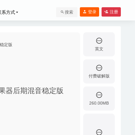
登录
注册
联系方式
搜索
英文
付费破解版
VST插件效果器后期混音稳定版
260.00MB
合制战旗角色扮演