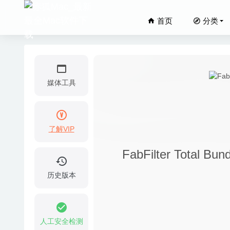
首页
分类
媒体工具
了解VIP
EaseUS
FabFilter Tota
Time Si
Poster
历史版本
Lungo 
战锤40K盗
游戏
2025-01-
人工安全检测