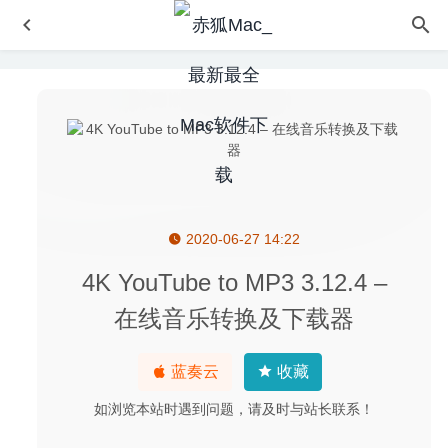
2020-06-27 14:22
NoteBurner Spotify 1.1.8 for Mac- 优秀的Spotify音频转换
器
2020-03-27
4K YouTube to MP3 3.12.4 –
解决无法打开“xxx.pkg”，因为它不是从App Store下载导致
在线音乐转换及下载器
无法安装的办法
2020-02-13
Treasures of Montezuma 2(蒙特祖玛的宝藏2) 1.0 中文版
蓝奏云
收藏
– 画面精美的消除类游戏
2021-09-14
Cisdem Video Converter 5.4.0 – 优秀的视频格式转换工具
如浏览本站时遇到问题，请及时与站长联系！
2020-05-14