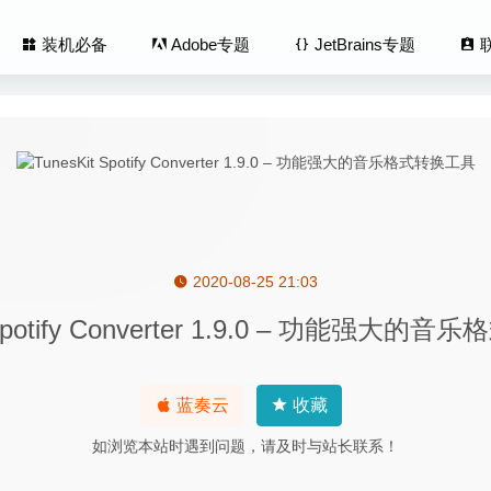
装机必备
Adobe专题
JetBrains专题
2020-08-25 21:03
te Tab 2.0.18 – 简单易用的快速翻译工具
2022-10-18
 Spotify Converter 1.9.0 – 功能强大
Mouse 1.0.8 RC1 for Mac中文版 最强大的Mac右键菜单扩展工具
20
 3D 2.0.0 – 海洋鲨鱼动态桌面壁纸
2020-09-09
re 5.6.3(5148) – 轻量简单的文件共享软件
2020-06-24
蓝奏云
收藏
ord 7.5 中文版-功能强大的密码管理工具
2020-07-03
如浏览本站时遇到问题，请及时与站长联系！