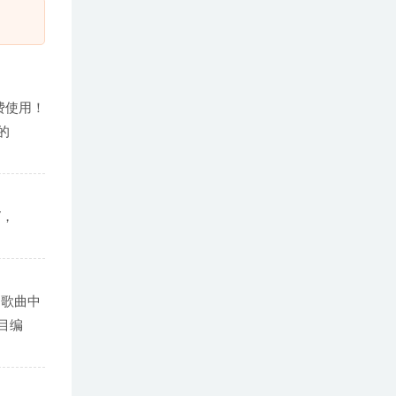
免费使用！
的
V，
M歌曲中
曲目编