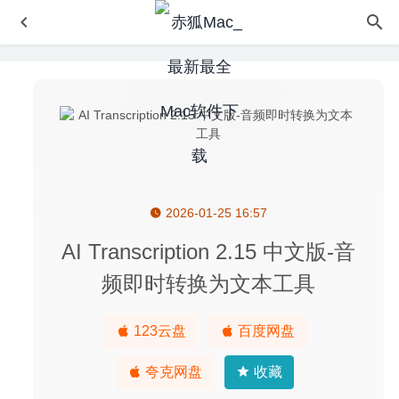
2026-01-25 16:57
Wattagio 1.13.1 中文版 – 电池健康检测管理工具
2022-09-
05
AI Transcription 2.15 中文版-音
Internet Status 5.9 – 菜单栏网络状态工具
2026-05-31
频即时转换为文本工具
Adobe After Effects 2020 17.0.2 for Mac中文破解版
2020-
02-16
123云盘
百度网盘
SoundSource 4.2.3 for Mac中文版-功能强大的Mac音量控
制器
2020-03-21
夸克网盘
收藏
Electerm 1.3.34 中文版-终端模拟器/ssh/sftp客户端
2020-