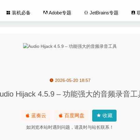
装机必备
Adobe专题
JetBrains专题
2026-05-20 18:57
ecover 2.9.0 – 强大的iOS设备数据恢复工具
2020-07-18
udio Hijack 4.5.9 – 功能强大的音频录音
 Video Player Pro 7.14.2226 中文版-MacOS全能视频播放器
2020
ions 6.3 (63022) for Mac – 桌面图标整理神器
2020-03-27
 Hand Tint Pro 1.0.15 – 实用的照片处理调色软件
2020-07-09
蓝奏云
百度网盘
收藏
ar 366 II 2.8.3 中文版-最为强大的菜单栏日历提醒工具
2020-05-02
如浏览本站时遇到问题，请及时与站长联系！