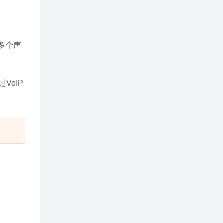
多个声
VoIP