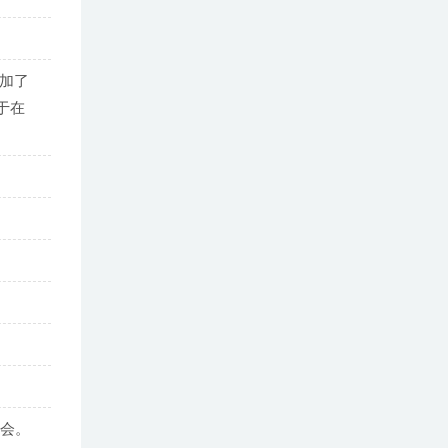
增加了
对于在
机会。