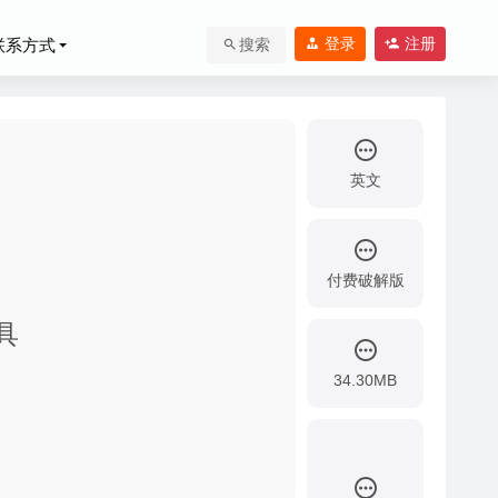
登录
注册
联系方式
搜索
英文
付费破解版
工具
-08-12
34.30MB