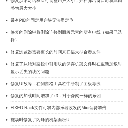
修复演示对话框应可调整用户大小，并在弹出窗口时将其调
整为最大大小
带有PID的固定用户块无法重定位
修复的删除键将删除连接到面板元素的所有电线（如果已选
择）
修复浏览器需要更长的时间来扫描大型合奏文件
修复了从绝对路径中引用块的保存机架文件时在重新加载时
显示丢失的块的问题
修复UI故障，在侧窗格工具栏中绘制了面板导线
修复的加载时间增加了x3，对于像肉一样的乐团
FIXED Rack文件可将内部乐器收发的Midi音符加倍
拖动时修复了闪烁的机架面板UI