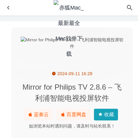
2024-09-11 16:28
Microsoft Outlook 2024 16.102 中文版-微软电子邮件和日
历工具
2025-10-16
Mirror for Philips TV 2.8.6 – 飞
goPanel 2.8.9 – 优秀的服务器管理工具
2020-05-01
利浦智能电视投屏软件
FileAssistant 3.5 – macOS文件管理器
2022-06-25
DoYourData File Eraser Professional 3.5 – 系统垃圾数据
蓝奏云
百度网盘
收藏
清除助手
2020-07-20
如浏览本站时遇到问题，请及时与站长联系！
Jettison 1.8.1 – 自动卸载U盘等外部设备
2020-09-10