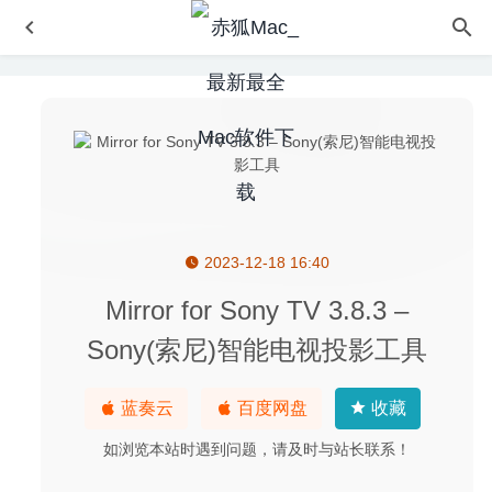
2023-12-18 16:40
Ethernet Status 6.0 – LAN/以太网网络连接状态监测工具
2026-07-24
Mirror for Sony TV 3.8.3 –
iSkysoft Video Converter Ultimate 11.6.5.2 for Mac中文版-
Sony(索尼)智能电视投影工具
全能视频格式转换器
2020-03-20
beaTunes 5.2.7 for Mac- 优秀的iTunes音乐管理播放工具
蓝奏云
百度网盘
收藏
2020-03-31
Adobe Animate 2024 24.0.3 中文版-动画特效设计及合成工
如浏览本站时遇到问题，请及时与站长联系！
具
2024-12-05