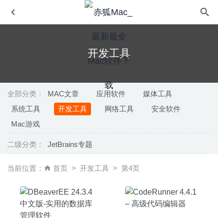
开发工具
全部分类：
MAC文章
应用软件
媒体工具
系统工具
开发工具
网络工具
安全软件
PopChar 10.5 – 强大的特殊字符输入工具
2025-10-01
Mac游戏
Logo Art 1.0.5 – 设计精美、易于使用的矢量绘图软件
二级分类：
JetBrains专题
2022-11-24
FontExplorer X Pro 7.1.2 – MacOS字体管理工具
2020-08-
当前位置：
首页
开发工具
第4页
20
Chaotica 2.2.3 – 分形艺术作品创作工具
2023-02-12
MacCleaner Pro 2.0.1 – MacOS系统优化清理工具
2020-
06-27