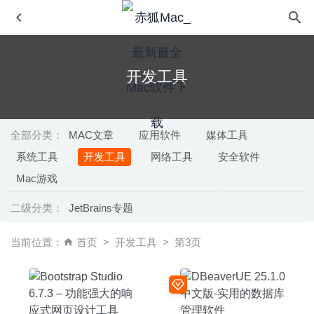
开发工具
全部分类：
MAC文章
应用软件
媒体工具
系统工具
开发工具
网络工具
安全软件
GrandTotal 6.1.6.6 – 发票模板设计及管理工具
2020-07-03
Mac游戏
OnTime PRO 3.3.2 – 漂亮且多功能桌面时钟效率工具
二级分类：
JetBrains专题
2021-12-05
Adobe Bridge 2020 10.1 中文版-多媒体文件组织管理工具
当前位置：
首页
开发工具
第3页
2020-06-23
Money Pro 2.5.1 中文版-非常出色的个人理财软件
2020-
04-13
OmniGraffle Pro 7.14.1 for Mac中文版-强大的图示/图表/流