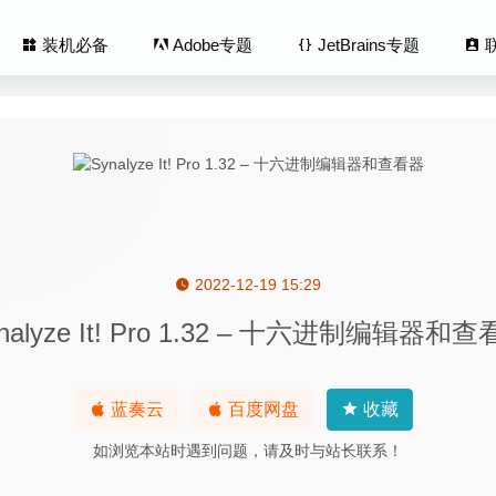
装机必备
Adobe专题
JetBrains专题
2022-12-19 15:29
e 2.0.23 fix – 专业且好用的文本编辑器
2022-01-05
nalyze It! Pro 1.32 – 十六进制编辑器和
 3.7.2218.4 中文版 – 独特的浏览器
2021-03-17
 2.6.4 中文版-微信登录免认证消息防撤回及微信多开
2020-08-1
 1.3.1 – 文件夹图标修改美化工具
2022-11-29
蓝奏云
百度网盘
收藏
Ripper Pro 8.0.5 for Mac- 非常优秀的DVD光盘翻录工具
2020-03
如浏览本站时遇到问题，请及时与站长联系！