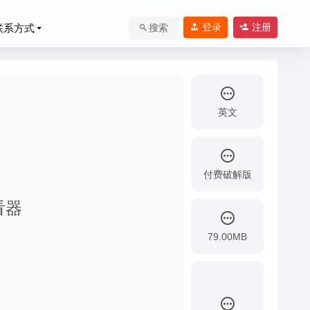
登录
注册
联系方式
搜索
英文
付费破解版
查看器
3
79.00MB
-12