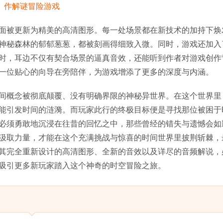
面被更新为精美的高清图形。每一处场景都在新技术的加持下焕
神秘森林的郁郁葱葱，都被刻画得细致入微。同时，游戏还加入
时，耳边不仅有契合场景的逼真音效，还能听到作者对游戏创作
一位贴心的向导在旁陪伴，为游戏增添了更多的深度与内涵。
间概念被彻底颠覆、没有明确界限的神秘异世界。在这个世界里
能引发时间的涟漪。而玩家此行的终极目标便是寻找那位被困于
必须勇敢地沉浸在往昔的回忆之中，那些曾经的错失与遗憾会如
汲取力量，才能在这个充满挑战与惊喜的时间世界里披荆斩棘，
其完全重新设计的高清图形、全新的音效以及详尽的音频解说，
吸引更多新玩家踏入这个神奇的时空冒险之旅。