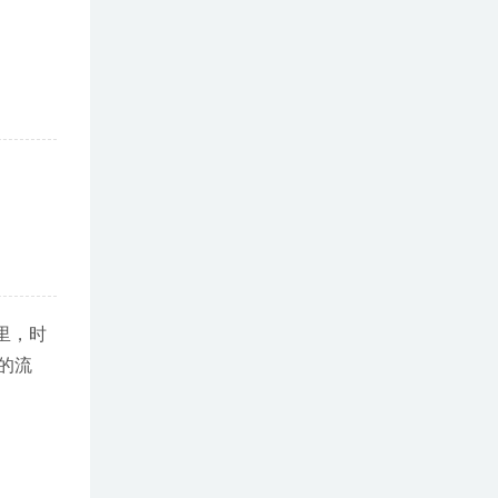
里，时
的流