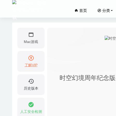
首页
分类
Mac游戏
了解VIP
KeeWeb
时空幻境周年纪念版(Brai
BetterM
Clipsy 
历史版本
iCollec
OmmWri
人工安全检测