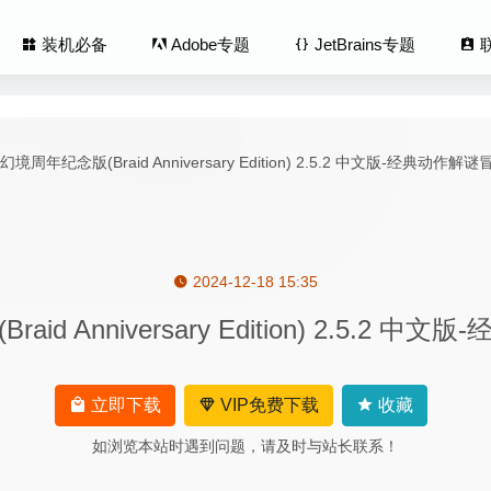
装机必备
Adobe专题
JetBrains专题
2024-12-18 15:35
 1.15.4 中文版-开源跨平台的密码管理器
2020-06-14
d Anniversary Edition) 2.5.2
ouse 1.5.4690 中文版 – Magic Mouse 鼠标功能增强软件
2024-05-1
2.2 – 剪切板管理软件
2025-07-01
tions 6.4.3.64311 – 桌面图标整理神器
2020-06-04
立即下载
VIP免费下载
收藏
ter 1.64 – 无干扰专注于写作的软件
2020-07-04
如浏览本站时遇到问题，请及时与站长联系！