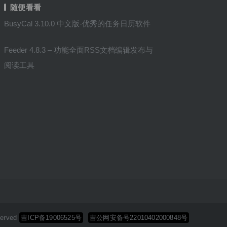
随便看看
BusyCal 3.10.0 中文版-优秀的任务日历软件
Feeder 4.8.3 – 功能全面RSS文档编辑发布与
阅读工具
erved
吉ICP备19006525号
吉公网安备号22010402000848号