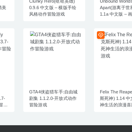
Clunky Hero(哐哐英雄)
Unbound World
 精美
0.9.6 中文版 – 横版手绘
Apart(游离于
风格动作冒险游戏
1.1a 中文版 –
的冒险解谜游戏
GTA4侠盗猎车手:自由城
Felix The Rea
.7-
剧集 1.1.2.0-开放式动作
斯死神) 1.14 中
冒险
冒险游戏
神生活的浪漫喜
戏