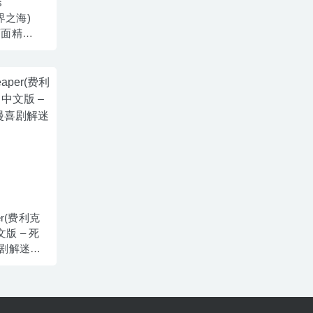
s
世界之海)
 画面精致
per(费利克
文版 – 死
剧解迷游