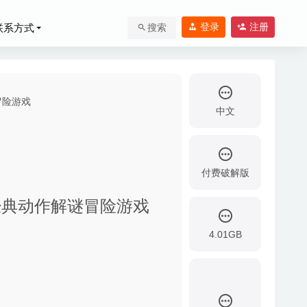
登录
注册
联系方式
搜索
中文
付费破解版
 中文版-经典动作解谜冒险游戏
9
4.01GB