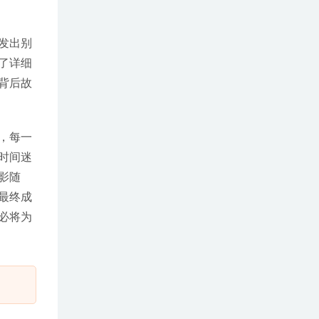
发出别
了详细
背后故
，每一
时间迷
影随
最终成
必将为