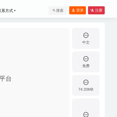
登录
注册
联系方式
搜索
中文
免费
管理平台
-17
-23
74.20MB