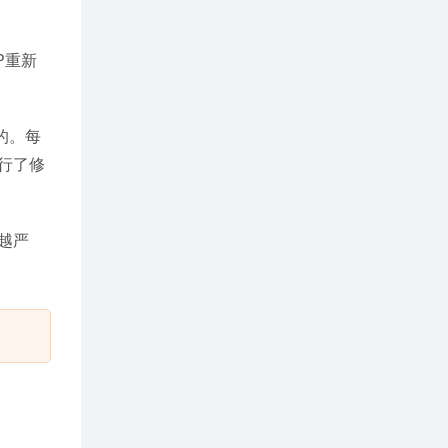
P重新
发的。每
行了修
越严