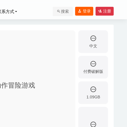
登录
注册
联系方式
搜索
中文
付费破解版
风格动作冒险游戏
-08-09
1.09GB
03