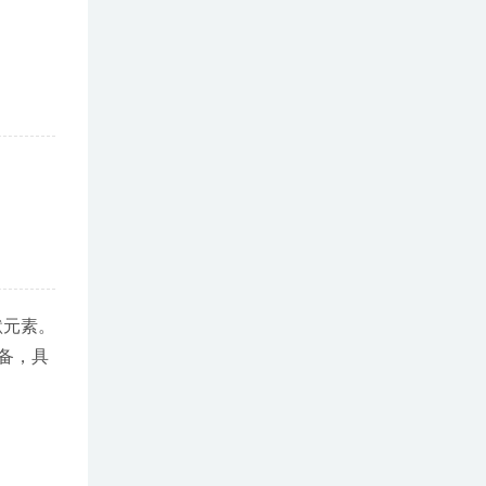
幽默元素。
备，具