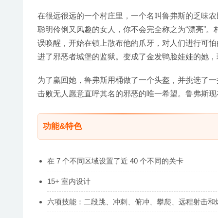
在很远很远的一个村庄里，一个名叫鲁弗斯的乏味农
聪明伶俐又风趣的女人，你不会完全称之为“漂亮”
误唤醒，开始在镇上散布他的爪牙，对人们进行可怕
进了邪恶者城堡的监狱。变成了金发鸭脸娃娃的她，
为了赢回她，鲁弗斯用桶做了一个头盔，并挑选了一把扫
击败无人愿意直呼其名的邪恶的唯一希望。鲁弗斯现
功能&特色
在 7 个不同区域设置了近 40 个不同的关卡
15+ 室内设计
六项技能：二段跳、冲刺、俯冲、攀爬、远程射击和