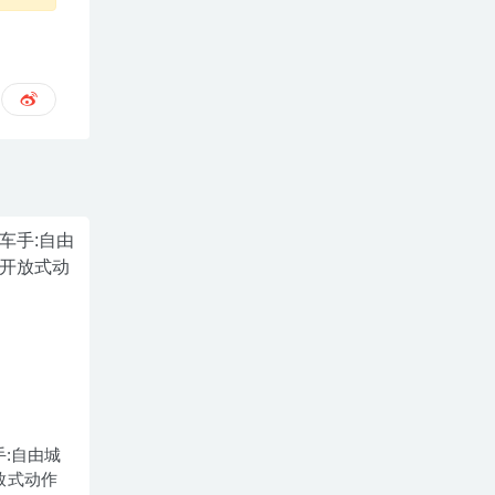
手:自由城
-开放式动作