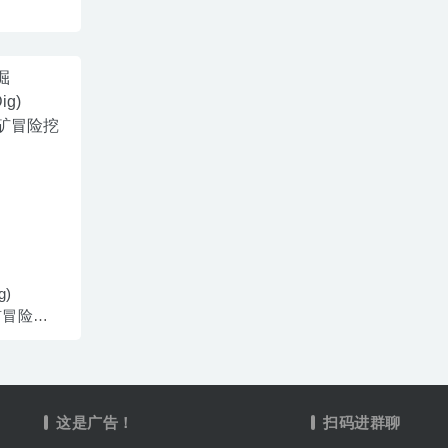
g)
采矿冒险挖
这是广告！
扫码进群聊