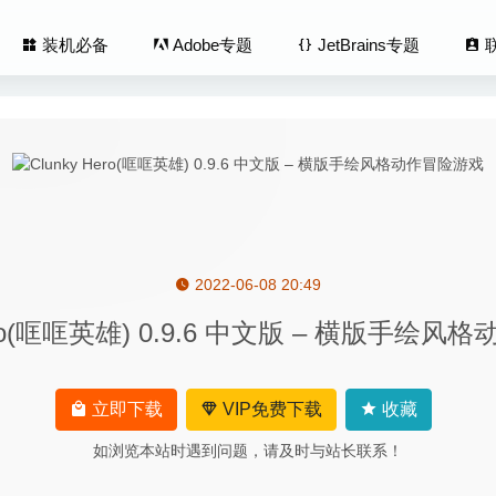
装机必备
Adobe专题
JetBrains专题
2022-06-08 20:49
er 1.2.8 中文版-简约方便的任务提醒小工具
2023-06-10
Hero(哐哐英雄) 0.9.6 中文版 – 横版手绘
.1.5 – 开发者必备API文档和代码片段管理器
2020-04-25
roc 3.8 (20200806) 中文版-强悍的视频编辑、录屏、下载工具
2020
 2.11.4 (13602) for Mac中文版-终极完美IOS设备管理工具
2020-04-
立即下载
VIP免费下载
收藏
Photoshop 2020 21.2.1 中文版-最优秀的图片处理工具
2020-07-27
如浏览本站时遇到问题，请及时与站长联系！