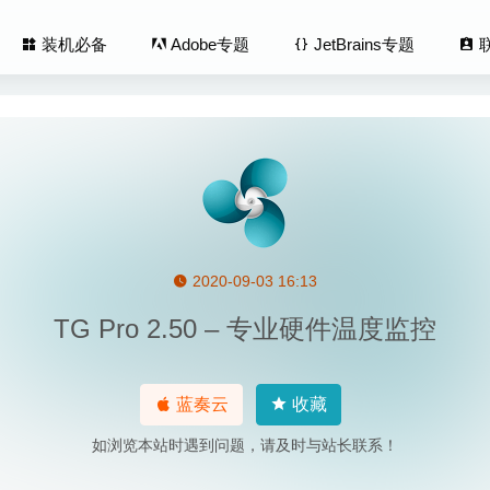
装机必备
Adobe专题
JetBrains专题
2020-09-03 16:13
itch 1.10 for Mac中文版-MacOS必备万能开关工具
2020-03-28
TG Pro 2.50 – 专业硬件温度监控
er 3.3 中文版 – 简单易用的定时器软件
2025-05-06
t Pro 13.1.1 – 专业摄像直播视频工具
2020-04-24
Templates – Design 3.2.4 – 精美的Pages简历模版应用
2022-10-1
蓝奏云
收藏
o Downloader 4.12.4 中文版-YouTube、Vimeo视频下载工具
2020
如浏览本站时遇到问题，请及时与站长联系！