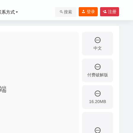
登录
注册
联系方式
搜索
中文
付费破解版
户端
9
16.20MB
-06-25