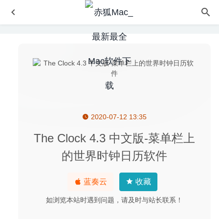
2020-07-12 13:35
帕夏时代(Roots of Pacha) 1.3.1 中文版-有趣的农耕模拟游
戏
2026-04-29
The Clock 4.3 中文版-菜单栏上
DSP-Quattro 5.6.0 – 功能强大的 macOS 音频编辑工具
的世界时钟日历软件
2021-03-25
渡鸦观察Ravenswatch 1.1.1.0-暗黑风格的roguelike冒险游
蓝奏云
收藏
戏
2025-02-28
Swift Publisher 5.5.6 – 非常好用的版面设计软件
2020-09-
如浏览本站时遇到问题，请及时与站长联系！
16