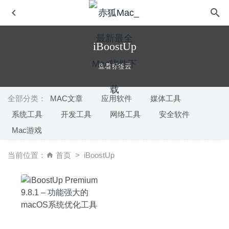
iBoostUp
查看标签云
全部分类：
MAC文章
应用软件
媒体工具
系统工具
开发工具
网络工具
安全软件
Folder Factory 5.7.7 – 小巧的文件夹图标修改工具
2020-
Mac游戏
04-13
Sound Control 2.5.0 – HDMI音量控制软件
2020-07-29
当前位置：
首页
iBoostUp
Professional Recorder & Editor 7.0.8 中文版-专业的录音机
软件
2025-08-14
Principle 6.42 – 界面交互动画设计神器
2025-11-08
Transmit 5.6.3 for Mac中文版-功能强大的FTP客户端
2020-03-05