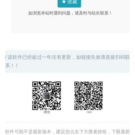
收藏
Adguard 2.5.0(864) Nightly 中文版-世界上最高级的广告过
滤程序
2020-09-07
如浏览本站时遇到问题，请及时与站长联系！
/ 该软件已经超过一年没有更新，如链接失效请直接扫码联
系！ /
软件可能不是最新版本，建议您点击下方搜索按钮，下载最新