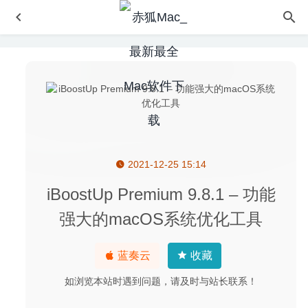
2021-12-25 15:14
Artstudio Pro 2.3.24 – 绘画和照片编辑应用
2020-09-06
Jump Desktop 9.1.21 – 远程桌面连接工具
2025-10-08
iBoostUp Premium 9.8.1 – 功能
CudaText 1.158.0.0 – 优秀的跨平台代码编辑器
2022-03-17
强大的macOS系统优化工具
DropSync 3.2.6 – 快速方便的多平台文件管理同步软件
2024-01-02
蓝奏云
收藏
Cascadea 1.5.3 – 修改任意网站的外观样式
2020-05-04
如浏览本站时遇到问题，请及时与站长联系！