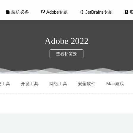
装机必备
Adobe专题
JetBrains专题
Adobe 2022
查看标签云
lus! 3.7.4 – 小巧的手写笔画图工具
2022-01-27
统工具
开发工具
网络工具
安全软件
Mac游戏
 Resolve Studio(达芬奇) 16.2.7.010 中文版-顶级视频调色剪辑软
us Zap Pro 3.9.2.0 中文版-MacOS全面的杀毒软件
2020-07-08
e2(尸变纪元2) 1.42 中文版 – 末日丧尸生存回合制游戏
2023-05-11
dy 2.2.5 fix – hosts文件修改管理工具
2021-11-25