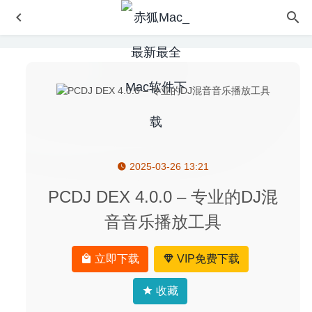
2025-03-26 13:21
NCH Switch Plus 14.08 – 音频格式转换工具
2026-06-15
System Toolkit 6.2.2 中文版 – Mac系统维护工具箱
2026-
PCDJ DEX 4.0.0 – 专业的DJ混
04-12
音音乐播放工具
AnyMP4 Mac Video Converter Ultimate 9.2.98 – 全面的视
频转换器
2026-03-29
立即下载
VIP免费下载
Affinity Designer 1.8.3 for Mac中文版-最流畅的矢量图形设
计工具
2020-04-04
收藏
Duplicate Sweeper 1.05 for Mac破解版–非常好用的重复文