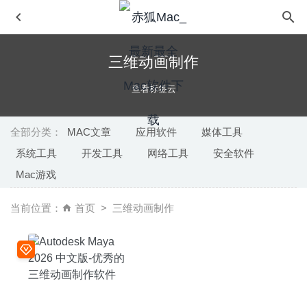
三维动画制作
查看标签云
全部分类：
MAC文章
应用软件
媒体工具
系统工具
开发工具
网络工具
安全软件
CoverDesk 1.9 – 优秀的桌面图标管理工具
2026-05-29
Mac游戏
DVD-Cloner 2024 11.30.743 – 专业的DVD刻录软件
2024-
12-19
当前位置：
首页
三维动画制作
SpamSieve 2.9.39 for Mac- 功能强大的垃圾邮件过滤器
2020-03-06
Disk Analyzer Pro 4.3 – 专业的磁盘分析工具
2022-10-15
A Better Finder Rename 11.18 – 功能强大的批量文件重命
名工具
2020-06-16