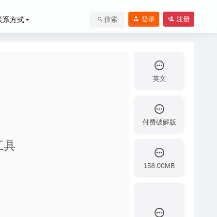
登录
注册
联系方式
搜索
英文
付费破解版
理工具
-05
158.00MB
-08-20