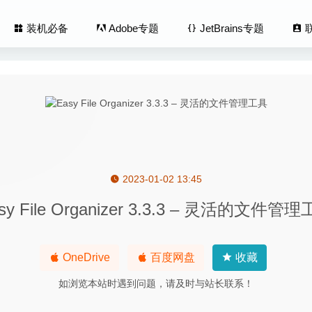
装机必备
Adobe专题
JetBrains专题
2023-01-02 13:45
 Aquarium Wallpaper‪s 2.2.0 – 精美的水族馆动态桌面
2024-01-20
sy File Organizer 3.3.3 – 灵活的文件管
herlock 6.0.9 for Mac中文版-视频搜索下载及视频格式转换
2020-04
e 3.4.10 中文版-音视频格式转换工具
2020-06-02
 Wallpaper 3.1 for Mac- 精美的5K动态桌面壁纸
2020-03-02
OneDrive
百度网盘
收藏
hare UniConverter 12.0.3.17 中文版-最好的视频格式转换器
2020
如浏览本站时遇到问题，请及时与站长联系！