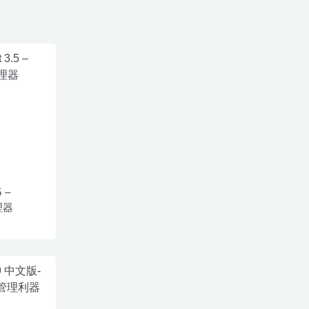
5 –
理器