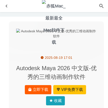
2025-08-19 17:01
Task Office 9.0 中文版 – 待办事项与日历软件
2024-05-11
Bootstrap Studio 6.7.3 – 功能强大的响应式网页设计工具
Autodesk Maya 2026 中文版-优
2025-07-31
秀的三维动画制作软件
EtreCheck 6.2.3 for Mac- MacOS系统信息监测工具
2020-
03-29
立即下载
VIP免费下载
NCH Prism Plus 11.20 – 视频格式转换器
2024-11-10
Marked 2.5.41 – 高效的MarkDown预览及导出工具
2020-
收藏
06-11