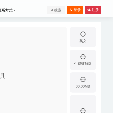
登录
注册
联系方式
搜索
英文
付费破解版
工具
00.00MB