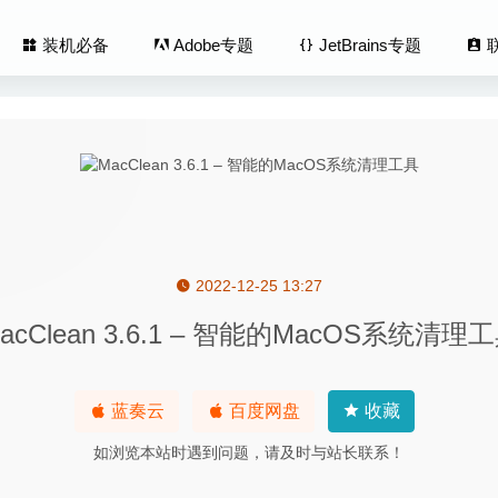
装机必备
Adobe专题
JetBrains专题
2022-12-25 13:27
ideo Player 3.2.0 中文版 – 功能强大的视频播放软件
2026-07-30
acClean 3.6.1 – 智能的MacOS系统清理
r Gmail 2.0.35 – 功能强大的Gmail电子邮件客户端
2020-07-01
y 9.6.1 for Mac- 老牌网站分析优化工具
2020-04-03
& Video HDR 1.6 – 易用的 HDR 照片效果处理工具
2022-04-27
蓝奏云
百度网盘
收藏
gital AudioLava 2.1.4 – 优秀的音频文件清理工具
2022-07-13
如浏览本站时遇到问题，请及时与站长联系！