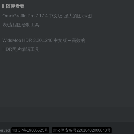
随便看看
OmniGraffle Pro 7.17.4 中文版-强大的图示/图
表/流程图绘制工具
WidsMob HDR 3.20.1246 中文版 – 高效的
HDR照片编辑工具
erved
吉ICP备19006525号
吉公网安备号22010402000848号