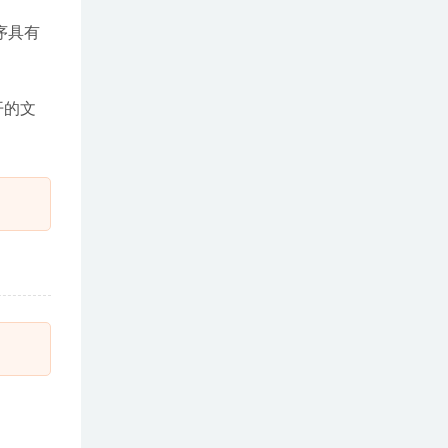
序具有
开的文