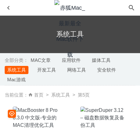
系统工具
全部分类：
MAC文章
应用软件
媒体工具
系统工具
开发工具
网络工具
安全软件
Allavsoft Video Downloader Converter 3.22.5.7441 – 专业
Mac游戏
的视频下载及转换工具
2020-05-19
ForkLift 4.7.3-远程/本地文件管理利器
2026-07-29
当前位置：
首页
系统工具
第5页
Troga 1.9.2 – 简单快速的翻译工具
2020-09-07
看图 2.5.2 for Mac中文版-腾讯出品看图工具让你轻松找照
片
2020-03-02
A Better Finder Rename 11.19 – 功能强大的批量文件重命
名工具
2020-07-09