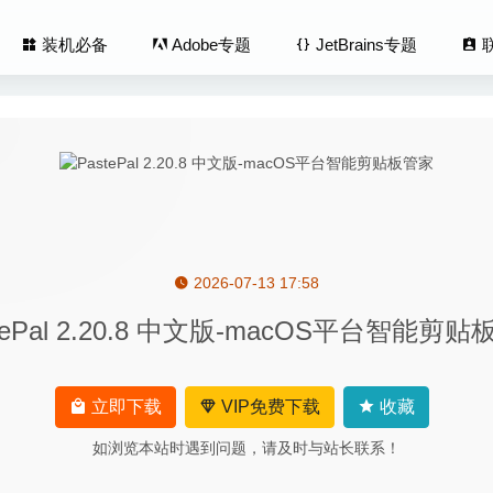
装机必备
Adobe专题
JetBrains专题
2026-07-13 17:58
Pro 11.2.2 for Mac- 非常强大的PDF编辑器
2020-04-02
tePal 2.20.8 中文版-macOS平台智能剪
aner 3.6.8 中文版-超轻量级的卸载专家
2023-07-07
atium 11.1.1 for Mac中文版-多功能能且超快的Mac翻译工具
2020-04
ap 9.7.5 – 文本文档格式清理工具
2026-07-12
立即下载
VIP免费下载
收藏
lan Plus 9.23-直观的家居及景观设计软件
2024-06-22
如浏览本站时遇到问题，请及时与站长联系！