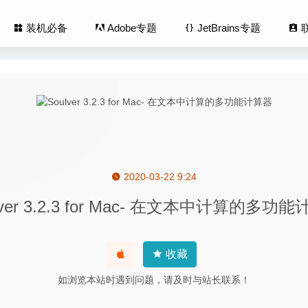
装机必备
Adobe专题
JetBrains专题
2020-03-22 9:24
TouchTool 3.335 for Mac中文版-超级强大的鼠标触控板增强工具
202
lver 3.2.3 for Mac- 在文本中计算的多功
eo Converter 4.754 – 视频格式转换工具
2023-08-01
crobat Pro DC 2020.012.20041 中文版-非常优秀的PDF编辑器
20
法 1.4.4 RL for Mac中文版-为应用分配不同的输入法
2020-02
收藏
 for YouTube 1.22 – macOS 上最好的YouTube播放器
2022-10-10
如浏览本站时遇到问题，请及时与站长联系！