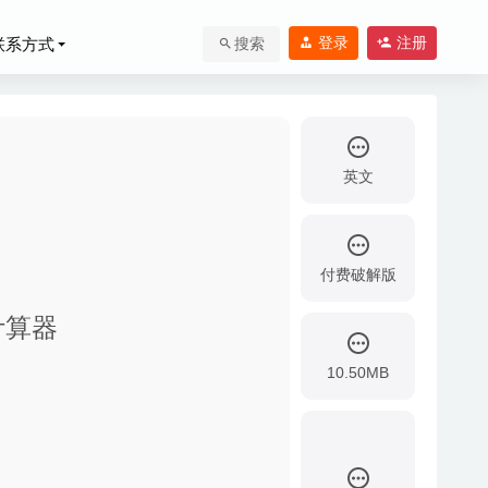
登录
注册
联系方式
搜索
英文
付费破解版
0-02-25
能计算器
20-08-17
10.50MB
-24