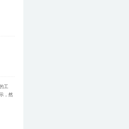
图的工
示，然