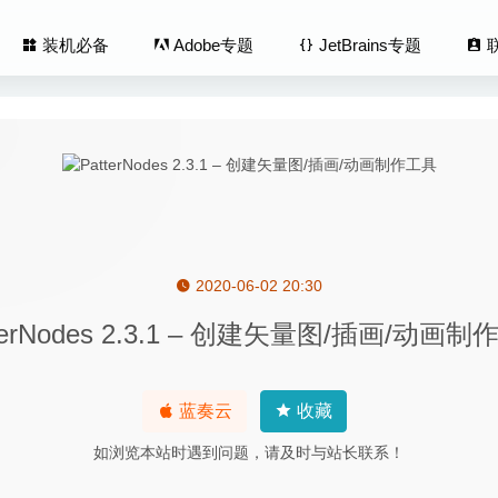
装机必备
Adobe专题
JetBrains专题
2020-06-02 20:30
e Convert 1.4.1 – 文件格式转换工具
2020-08-10
terNodes 2.3.1 – 创建矢量图/插画/动画
PDF Password Remover 4.0.0 – PDF密码移除工具
2020-04-16
llustrator 2020 24.2.3 中文版-矢量图形设计软件
2020-08-17
inet Pro 7.9.7 – Finder任务栏扩展增强
2020-07-23
蓝奏云
收藏
d 2.4.7 (773) Nightly 中文版-世界上最高级的广告过滤程序
2020-04
如浏览本站时遇到问题，请及时与站长联系！