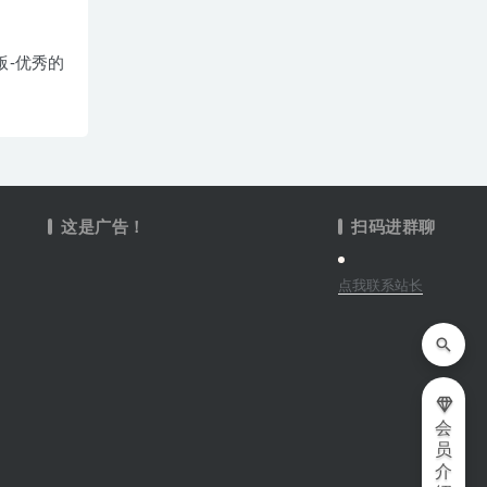
文版-优秀的
这是广告！
扫码进群聊
点我联系站长
会
员
介