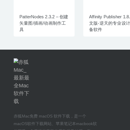
PatterNodes 2.3.2 – 创建
Affinity Publisher 1.
矢量图/插画/动画制作工
文版-逆天的专业设
具
备软件
赤狐Mac
免费 macOS 软件下载
，是一个
macOS软件下载网站
、
苹果笔记本macbook软