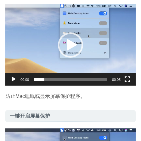
视
频
播
放
器
00:00
00:05
防止Mac睡眠或显示屏幕保护程序。
一键开启屏幕保护
视
频