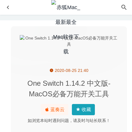
2020-08-25 21:40
DrawPad Pro 12.09 – 功能强大的图形处理编辑工具
2026-
03-07
One Switch 1.14.2 中文版-
JixiPix Aquarella 1.38 – 图片水彩画软件
2020-12-28
MacOS必备万能开关工具
eZip 1.8.2 for Mac中文版-非常优秀且简洁易用的压缩解压
软件
2020-03-02
蓝奏云
收藏
Yate 6.0.1.1 – 非常强大的音乐标签编辑及管理工具
2020-
08-16
如浏览本站时遇到问题，请及时与站长联系！
Smooze 1.9.2 for Mac- 非Apple鼠标平滑滚动和鼠标增强功