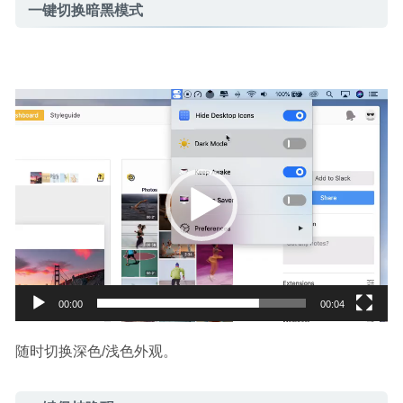
一键切换暗黑模式
视
频
播
放
器
00:00
00:04
随时切换深色/浅色外观。