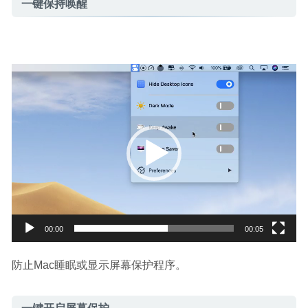
一键保持唤醒
视
频
播
放
器
00:00
00:05
防止Mac睡眠或显示屏幕保护程序。