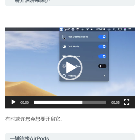
一键开启屏幕保护
视
频
播
放
器
00:00
00:05
有时或许您会想要开启它。
一键连接AirPods