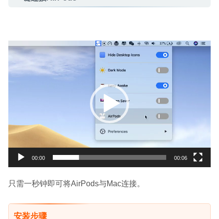
视
频
播
放
器
00:00
00:06
只需一秒钟即可将AirPods与Mac连接。
安装步骤