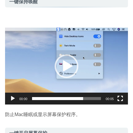
一键保持唤醒
视
频
播
放
器
00:00
00:05
防止Mac睡眠或显示屏幕保护程序。