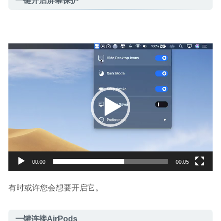
一键开启屏幕保护
视
频
播
放
器
00:00
00:05
有时或许您会想要开启它。
一键连接AirPods