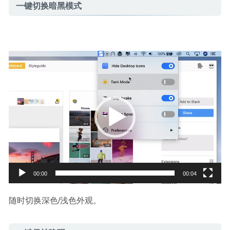
一键切换暗黑模式
视
频
播
放
器
00:00
00:04
随时切换深色/浅色外观。