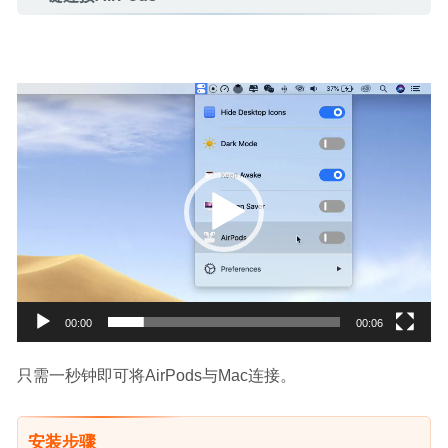
视
频
播
放
器
00:00
00:06
只需一秒钟即可将AirPods与Mac连接。
安装步骤