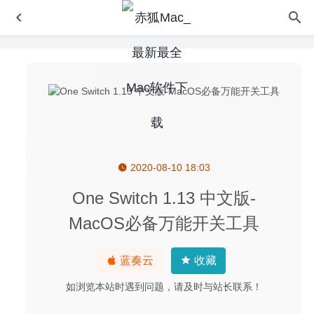
2020-08-10 18:03
NCH MixPad Masters 14.14-多轨录音和混音软件
2026-05-
17
One Switch 1.13 中文版-
Adobe Character Animator 2020 3.3.1 中文版-捕捉表情实
MacOS必备万能开关工具
时生成动画
2020-06-22
Minitube for YouTube 3.9.3 – YouTube视频客户端
2022-
蓝奏云
收藏
02-07
iconStiX 4.5 – 图标编辑与制作工具
2023-09-23
如浏览本站时遇到问题，请及时与站长联系！
VideoProc 6.4 中文版-强悍的视频编辑、录屏、下载工具