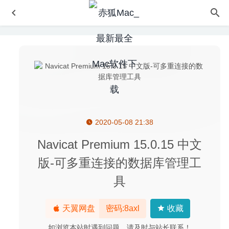
2020-05-08 21:38
SecureCRT 8.7.3 – SSH/Telnet终端模拟器
2020-08-13
Elmedia Player Pro 8.24 中文版-MacOS全能视频播放器
Navicat Premium 15.0.15 中文
2025-12-06
版-可多重连接的数据库管理工
iRightMouse 2.1.7 中文专业版-最强大的Mac右键菜单扩展
具
工具
2021-06-09
Glyphs 2.6.5 (1306) for Mac中文版-字体设计编辑工具
2020-03-20
天翼网盘
密码:8axl
收藏
GrandTotal 6.1.2 – 发票模板设计及管理工具
2020-05-11
如浏览本站时遇到问题，请及时与站长联系！