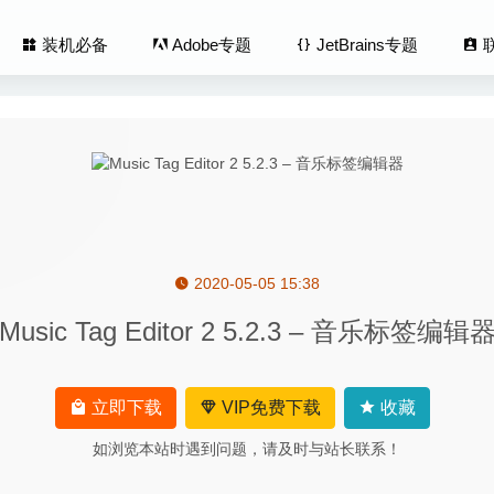
装机必备
Adobe专题
JetBrains专题
2020-05-05 15:38
tcher 1.5.108 – U盘启动盘制作工具
2020-09-11
Music Tag Editor 2 5.2.3 – 音乐标签编辑
 Radar 2.9.2 for Mac中文版-扫描与管理你的网络
2020-03-01
ghlight 6.08 中文版 – 实用的Safari自动高亮插件
2023-02-13
oto RAW 2020 14.1.0.8739 for Mac中文版-专业级摄影后期图
立即下载
VIP免费下载
收藏
如浏览本站时遇到问题，请及时与站长联系！
enu 1.22-Finder增强工具
2026-03-22