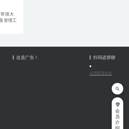
– 非常强大
及管理工
这是广告！
扫码进群聊
点我联系站长
会
员
介
绍