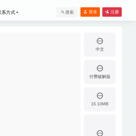
登录
注册
联系方式
搜索
中文
付费破解版
器
15.10MB
像处理软件
2020-