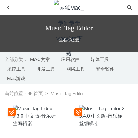
Music Tag Editor
查看标签云
全部分类：
MAC文章
应用软件
媒体工具
系统工具
开发工具
网络工具
安全软件
Tayasui Sketches Pro 5.0 – 优秀的简易绘图工具
2020-06-
Mac游戏
20
Adobe Premiere Pro 2020 14.3.1 中文版-专业的视频编辑
当前位置：
首页
Music Tag Editor
软件
2020-07-28
AudioFinder 6.0.6 – 音频管理工具
2021-03-08
TechSmith Snagit 2020.1.3 – 强大的截图录像工具
2020-
05-31
NetWorker Pro 11.0.12 中文版-菜单栏网速时实监控工具