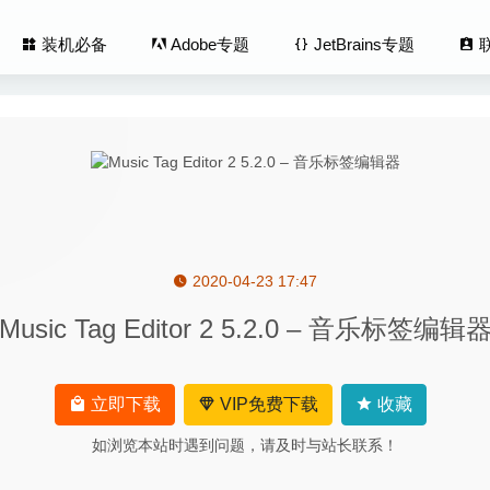
装机必备
Adobe专题
JetBrains专题
2020-04-23 17:47
 Pro 2.8.2 (2469) 中文版-多音轨音频编辑器
2020-05-18
Music Tag Editor 2 5.2.0 – 音乐标签编辑
ac Video Converter Ultimate 10.2.96 – 视频格式转换工具
2026-04
d 2.9.2.1234 中文版-世界上最高级的广告过滤程序
2023-01-29
Photo AI 4.0.4-专业人工智能图像AI降噪编辑软件
2025-09-15
立即下载
VIP免费下载
收藏
ditor 2.7.5 – 简单易用的XLIFF文件编辑器
2020-05-12
如浏览本站时遇到问题，请及时与站长联系！