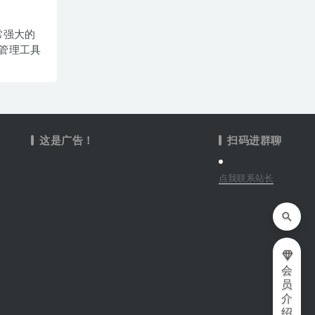
 非常强大的
管理工具
这是广告！
扫码进群聊
点我联系站长
会
员
介
绍