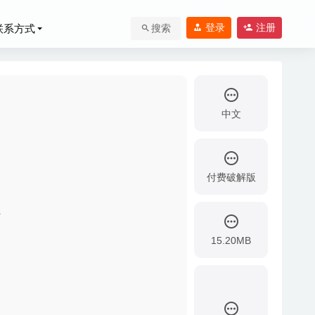
登录
注册
联系方式
搜索
中文
付费破解版
器
-20
15.20MB