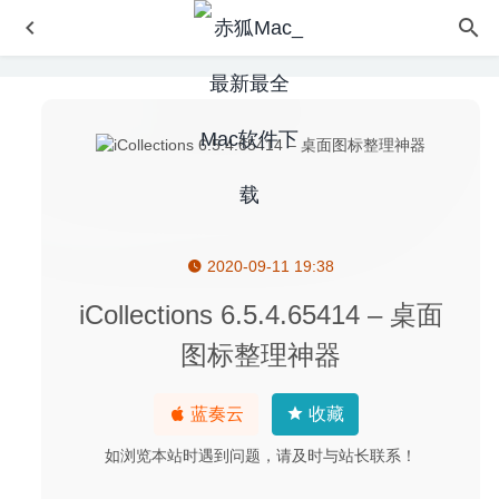
2020-09-11 19:38
Aiseesoft Audio Converter 9.2.22 破解版–功能强大的音频
转换软件
2024-03-05
iCollections 6.5.4.65414 – 桌面
Termius 5.7.2 for Mac- 跨平台优秀的SSH连接客户端
图标整理神器
2020-04-03
Affinity Publisher Beta 1.8.3.627 for Mac中文版-逆天的专
蓝奏云
收藏
业设计必备软件
2020-03-27
Clicker for YouTube 1.22 – macOS 上最好的YouTube播放
如浏览本站时遇到问题，请及时与站长联系！
器
2022-10-10